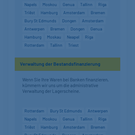
Napels
Moskou
Genua
Tallinn
Riga
Triëst
Hamburg
Amsterdam
Bremen
Bury St Edmunds
Dongen
Amsterdam
Antwerpen
Bremen
Dongen
Genua
Hamburg
Moskau
Neapel
Riga
Rotterdam
Tallinn
Triest
Verwaltung der Bestandsfinanzierung
Wenn Sie Ihre Waren bei Banken finanzieren,
kümmern wir uns um die administrative
Verwaltung der Lagerscheine.
Rotterdam
Bury St Edmunds
Antwerpen
Napels
Moskou
Genua
Tallinn
Riga
Triëst
Hamburg
Amsterdam
Bremen