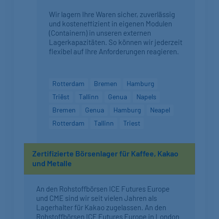
Wir lagern Ihre Waren sicher, zuverlässig
und kosteneffizient in eigenen Modulen
(Containern) in unseren externen
Lagerkapazitäten. So können wir jederzeit
flexibel auf Ihre Anforderungen reagieren.
Rotterdam
Bremen
Hamburg
Triëst
Tallinn
Genua
Napels
Bremen
Genua
Hamburg
Neapel
Rotterdam
Tallinn
Triest
Zertifizierte Börsenlager für Kaffee, Kakao
und Metalle
An den Rohstoffbörsen ICE Futures Europe
und CME sind wir seit vielen Jahren als
Lagerhalter für Kakao zugelassen. An den
Rohstoffbörsen ICE Futures Europe in London