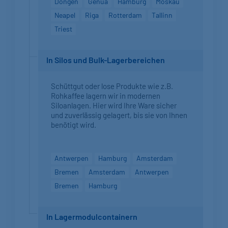
Dongen
Genua
Hamburg
Moskau
Neapel
Riga
Rotterdam
Tallinn
Triest
In Silos und Bulk-Lagerbereichen
Schüttgut oder lose Produkte wie z.B.
Rohkaffee lagern wir in modernen
Siloanlagen. Hier wird Ihre Ware sicher
und zuverlässig gelagert, bis sie von Ihnen
benötigt wird.
Antwerpen
Hamburg
Amsterdam
Bremen
Amsterdam
Antwerpen
Bremen
Hamburg
In Lagermodulcontainern