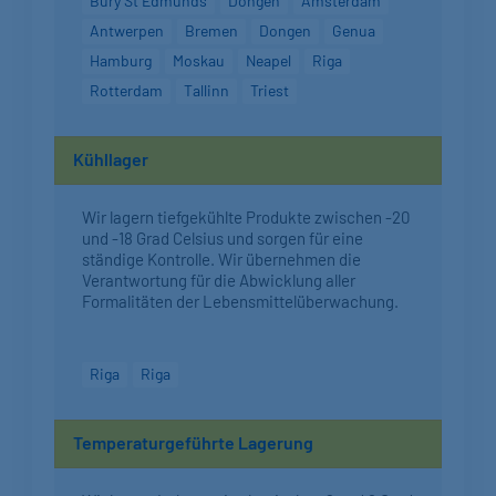
Bury St Edmunds
Dongen
Amsterdam
Antwerpen
Bremen
Dongen
Genua
Hamburg
Moskau
Neapel
Riga
Rotterdam
Tallinn
Triest
Kühllager
Wir lagern tiefgekühlte Produkte zwischen -20
und -18 Grad Celsius und sorgen für eine
ständige Kontrolle. Wir übernehmen die
Verantwortung für die Abwicklung aller
Formalitäten der Lebensmittelüberwachung.
Riga
Riga
Temperaturgeführte Lagerung