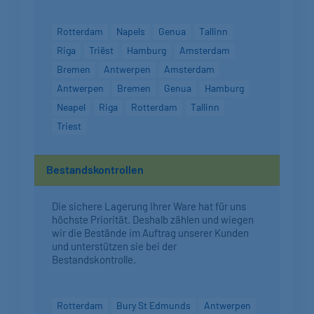
Rotterdam
Napels
Genua
Tallinn
Riga
Triëst
Hamburg
Amsterdam
Bremen
Antwerpen
Amsterdam
Antwerpen
Bremen
Genua
Hamburg
Neapel
Riga
Rotterdam
Tallinn
Triest
Bestandskontrollen
Die sichere Lagerung Ihrer Ware hat für uns
höchste Priorität. Deshalb zählen und wiegen
wir die Bestände im Auftrag unserer Kunden
und unterstützen sie bei der
Bestandskontrolle.
Rotterdam
Bury St Edmunds
Antwerpen