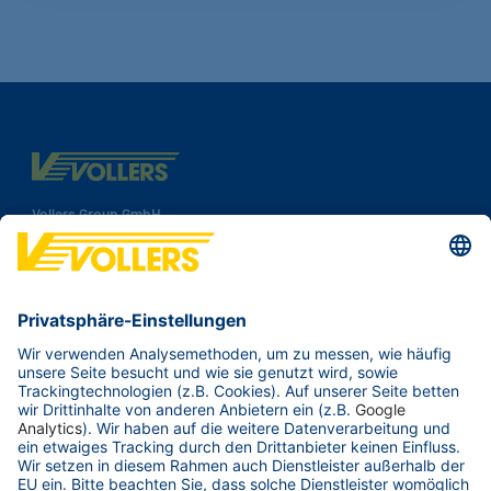
Vollers Group GmbH
Speicherhof 308
28217 Bremen
Deutschland
Tel.:
+49 421 38 92 00
Fax: +49 421 38 92 100
Kontakt
Ihre Branche