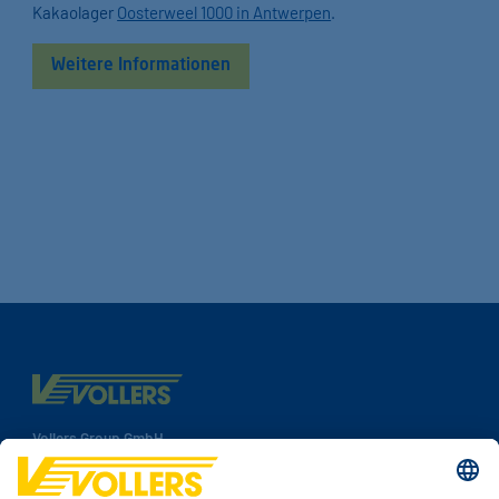
Kakaolager
Oosterweel 1000 in Antwerpen
.
Weitere Informationen
Vollers Group GmbH
Speicherhof 308
28217 Bremen
Deutschland