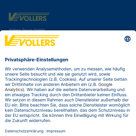
Vollers Group GmbH
Speicherhof 308
28217 Bremen
Deutschland
Tel.:
+49 421 38 92 00
Fax: +49 421 38 92 100
Kontakt
Ihre Branche
Unsere Häfen
Services & Tools