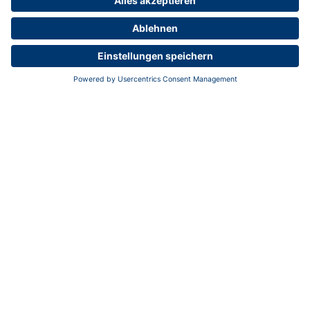
Vollers Group GmbH
Speicherhof 308
28217 Bremen
Deutschland
Tel.:
+49 421 38 92 00
Fax: +49 421 38 92 100
Kontakt