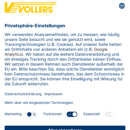
Carl De Houwer
Transportonderneming Dirk Stoelen BV
Team Lead Transport Operations
Wilmarsdonksteenweg 33
2030
Antwerpen
Belgien
Telefon:
+3235464061
E-Mail schreiben