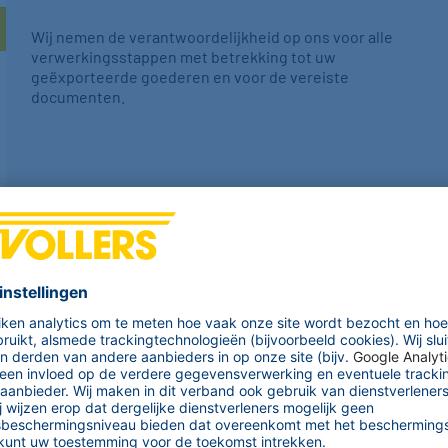
Wij nemen de verantwoordelijkheid op ons voor alle
verwerkingsstappen met betrekking tot uw
geëxporteerde goederen en voor de vereiste
documenten.
ede handen. In onze gecertificeerde magazijnen bieden wi