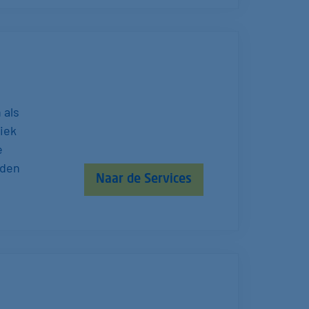
 als
iek
e
iden
Naar de Services