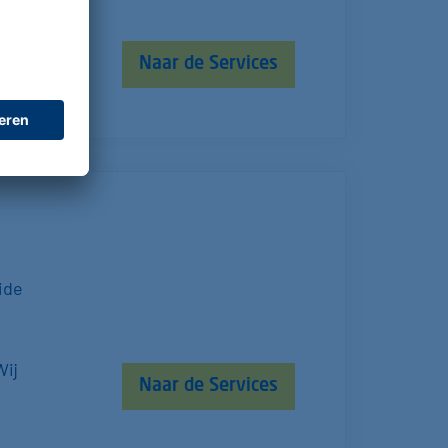
ling
Naar de Services
ide
Wij
Naar de Services