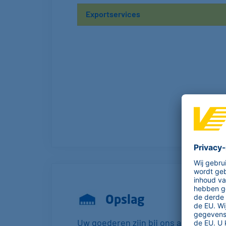
Exportservices
Opslag
Uw goederen zijn bij ons altijd in go