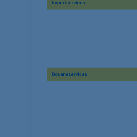
Importservices
Douaneservices