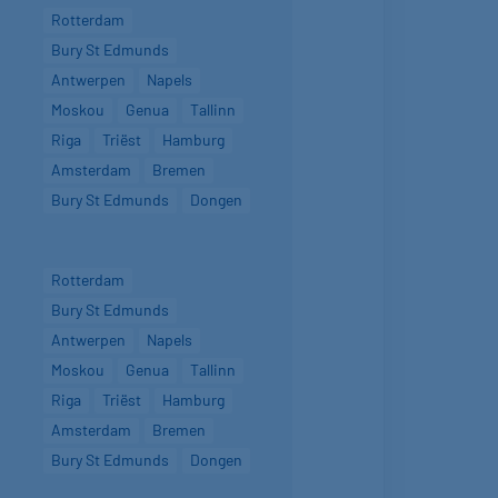
Rotterdam
Bury St Edmunds
Antwerpen
Napels
Moskou
Genua
Tallinn
Riga
Triëst
Hamburg
Amsterdam
Bremen
Bury St Edmunds
Dongen
Rotterdam
Bury St Edmunds
Antwerpen
Napels
Moskou
Genua
Tallinn
Riga
Triëst
Hamburg
Amsterdam
Bremen
Bury St Edmunds
Dongen