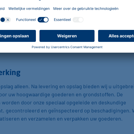
 externe magazijnen en douane-entrepots voor de afhande
uwbare entrepothouder met de daaraan verbonden
erking
pslag alleen. Na levering en opslag bieden wij u uitgebre
oor uw hoogwaardige goederen en grondstoffen. De
worden door onze speciaal opgeleide en deskundige
, gecontroleerd en geïnspecteerd op beschadigingen. 
tiseren en verzamelen en verpakken uw goederen.