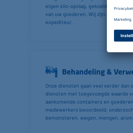
eigen silo-opslag, gekoelde opslag,
van uw goederen. Wij zijn uw betro
expediteur.
Behandeling & Verw
Onze diensten gaan veel verder dan o
diensten met toegevoegde waarde v
aankomende containers en goederen 
medewerkers beoordeeld, onderzocht
bemonsteren, wegen, mengen, aroma