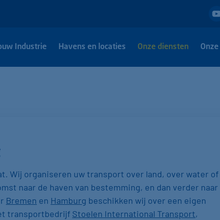
ouw Industrie
Havens en locaties
Onze diensten
Onze 
g
aat. Wij organiseren uw transport over land, over water of
rkomst naar de haven van bestemming, en dan verder naar
or
Bremen
en
Hamburg
beschikken wij over een eigen
t transportbedrijf
Stoelen International Transport
,