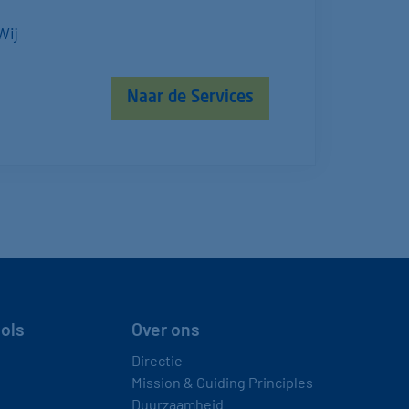
Wij
Naar de Services
ools
Over ons
Directie
Mission & Guiding Principles
Duurzaamheid