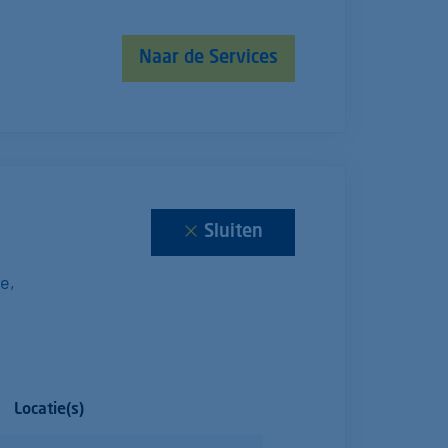
Naar de Services
Sluiten
e,
Locatie(s)