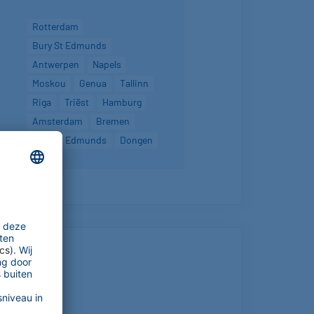
Rotterdam
Bury St Edmunds
Antwerpen
Napels
Moskou
Genua
Tallinn
Riga
Triëst
Hamburg
Amsterdam
Bremen
Bury St Edmunds
Dongen
j u