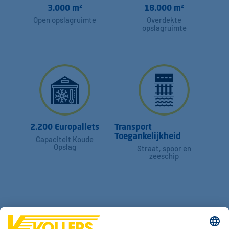
3.000 m²
18.000 m²
Open opslagruimte
Overdekte
opslagruimte
2.200 Europallets
Transport
Toegankelijkheid
Capaciteit Koude
Opslag
Straat, spoor en
zeeschip