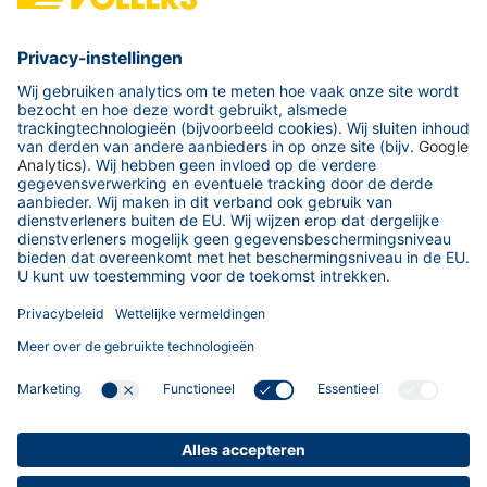
Contacteer ons
Vadim Puzanov
SIA Vollers Riga
General Manager