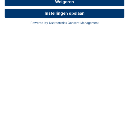
”Lindes”, Salaspils novads
LV-2118
Riga
Letland
Phone:
+371 67956602
Stuur e-mail
Certificaten