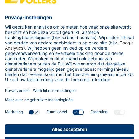
Duitsland
Tel.:
+49 421 38 92 00
Fax: +49 421 38 92 100
Neem contact op
Uw bedrijf
Onze havens
Services & Tools
Over ons