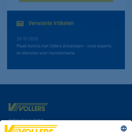
Verwante lrtikelen
29-10-2025
Maak kennis met Vollers Antwerpen – onze experts
en diensten voor monstername
Vollers Group GmbH
Speicherhof 308
28217 Bremen